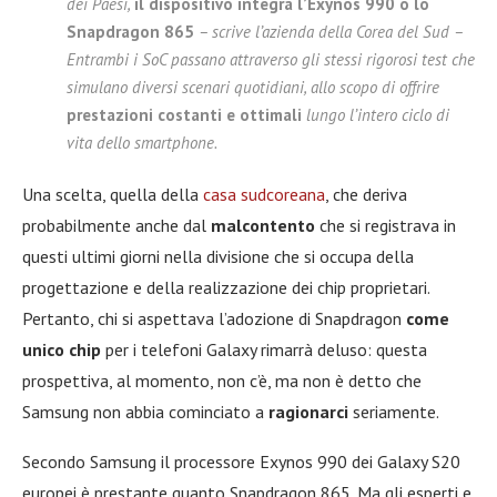
dei Paesi,
il dispositivo integra l’Exynos 990 o lo
Snapdragon 865
– scrive l’azienda della Corea del Sud –
Entrambi i SoC passano attraverso gli stessi rigorosi test che
simulano diversi scenari quotidiani, allo scopo di offrire
prestazioni costanti e ottimali
lungo l’intero ciclo di
vita dello smartphone.
Una scelta, quella della
casa sudcoreana
, che deriva
probabilmente anche dal
malcontento
che si registrava in
questi ultimi giorni nella divisione che si occupa della
progettazione e della realizzazione dei chip proprietari.
Pertanto, chi si aspettava l’adozione di Snapdragon
come
unico chip
per i telefoni Galaxy rimarrà deluso: questa
prospettiva, al momento, non c’è, ma non è detto che
Samsung non abbia cominciato a
ragionarci
seriamente.
Secondo Samsung il processore Exynos 990 dei Galaxy S20
europei è prestante quanto Snapdragon 865. Ma gli esperti e