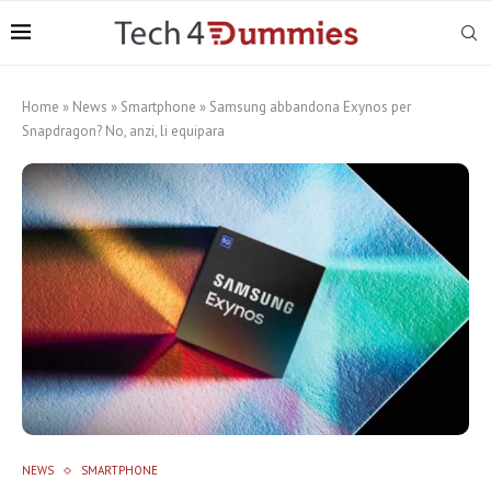
Home
»
News
»
Smartphone
»
Samsung abbandona Exynos per
Snapdragon? No, anzi, li equipara
NEWS
SMARTPHONE