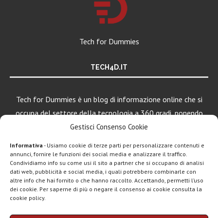
Tech for Dummies
TECH4D.IT
Tech for Dummies è un blog di informazione online che si
occupa del settore della tecnologia a 360 gradi, ponendo
una particolare attenzione al mondo Android, Apple e
Gestisci Consenso Cookie
Windows.
Informativa
- Usiamo cookie di terze parti per personalizzare contenuti e
annunci, fornire le funzioni dei social media e analizzare il traffico.
Condividiamo info su come usi il sito a partner che si occupano di analisi
dati web, pubblicità e social media, i quali potrebbero combinarle con
LEGGI ANCHE
altre info che hai fornito o che hanno raccolto. Accettando, permetti l’uso
dei cookie. Per saperne di più o negare il consenso ai cookie consulta la
Motorola rinnova
cookie policy.
la linea low cost...
Chi siamo
Contatti
Disclaimer
Privacy policy