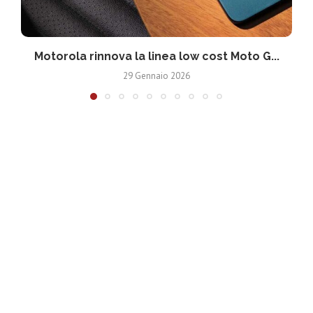
Motorola rinnova la linea low cost Moto G...
V
29 Gennaio 2026