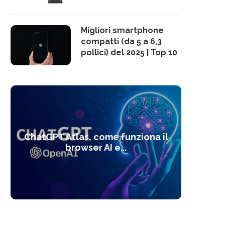
Migliori smartphone
compatti (da 5 a 6,3
pollici) del 2025 | Top 10
10 s
ChatGPT Atlas, come funziona il
Alcolo
Deep
Com
l’ot
browser AI e...
dal
com
f