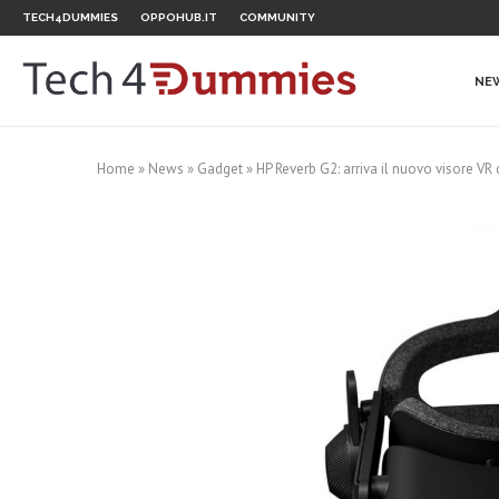
TECH4DUMMIES
OPPOHUB.IT
COMMUNITY
NE
Home
»
News
»
Gadget
»
HP Reverb G2: arriva il nuovo visore VR