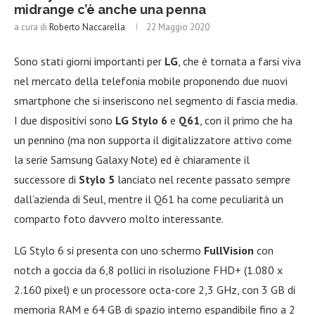
midrange c’è anche una penna
a cura di
Roberto Naccarella
22 Maggio 2020
Sono stati giorni importanti per
LG
, che è tornata a farsi viva
nel mercato della telefonia mobile proponendo due nuovi
smartphone che si inseriscono nel segmento di fascia media.
I due dispositivi sono
LG Stylo 6
e
Q61
, con il primo che ha
un pennino (ma non supporta il digitalizzatore attivo come
la serie Samsung Galaxy Note) ed è chiaramente il
successore di
Stylo 5
lanciato nel recente passato sempre
dall’azienda di Seul, mentre il Q61 ha come peculiarità un
comparto foto davvero molto interessante.
LG Stylo 6 si presenta con uno schermo
FullVision
con
notch a goccia da 6,8 pollici in risoluzione FHD+ (1.080 x
2.160 pixel) e un processore octa-core 2,3 GHz, con 3 GB di
memoria RAM e 64 GB di spazio interno espandibile fino a 2