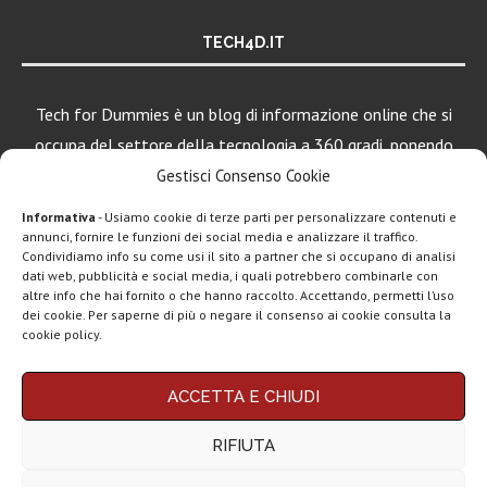
TECH4D.IT
Tech for Dummies è un blog di informazione online che si
occupa del settore della tecnologia a 360 gradi, ponendo
una particolare attenzione al mondo Android, Apple e
Gestisci Consenso Cookie
Windows.
Informativa
- Usiamo cookie di terze parti per personalizzare contenuti e
annunci, fornire le funzioni dei social media e analizzare il traffico.
Condividiamo info su come usi il sito a partner che si occupano di analisi
dati web, pubblicità e social media, i quali potrebbero combinarle con
LEGGI ANCHE
altre info che hai fornito o che hanno raccolto. Accettando, permetti l’uso
dei cookie. Per saperne di più o negare il consenso ai cookie consulta la
Motorola rinnova
cookie policy.
la linea low cost...
Chi siamo
Contatti
Disclaimer
Privacy policy
ACCETTA E CHIUDI
Vivo X200T
Copyright © 2025 Tech4Dummies. Tutti i diritti riservati. Progettato e sviluppato da
Tech4D di Michele Ingelido
- P. IVA 04124050719
ufficiale: flagship
RIFIUTA
Questo blog non rappresenta una testata giornalistica in quanto viene aggiornato
per intenditori...
senza alcuna periodicità. Non può pertanto considerarsi un prodotto editoriale ai
sensi della legge n° 62 del 7.03.2001. Tech4Dummies partecipa al Programma