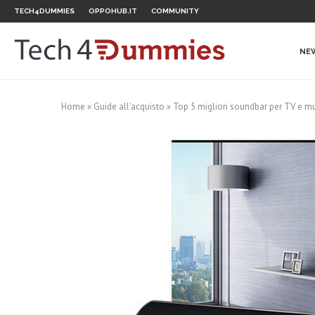
TECH4DUMMIES
OPPOHUB.IT
COMMUNITY
NE
Home
»
Guide all'acquisto
»
Top 5 migliori soundbar per TV e m