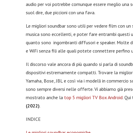
audio per voi potrebbe comunque essere meglio una sou
suol dire, due piccioni con una fava.
Le migliori soundbar sono utili per vedere film con u
musica sono eccellenti, e poter fare entrambi questi 
quanto sono ingombranti diffusori e speaker. Molte 
e WiFi senza fili alle quali potete connettere perfin
Il discorso vale ancora di più quando si parla di soun
dispositivi estremamente compatti. Trovare la miglio
Yamaha, Bose, JBL e così via i modelli in commercio so
sono sempre diversi nelle offerte. Vi abbiamo già pr
mostrato anche la
top 5 migliori TV Box Android
. Qui
(2022)
.
INDICE
Le migliori soundbar economiche