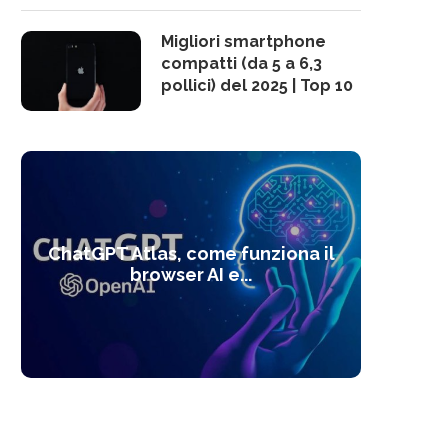
Migliori smartphone
compatti (da 5 a 6,3
pollici) del 2025 | Top 10
10 s
ChatGPT Atlas, come funziona il
Alcolo
Deep
Com
l’ot
browser AI e...
dal
com
f