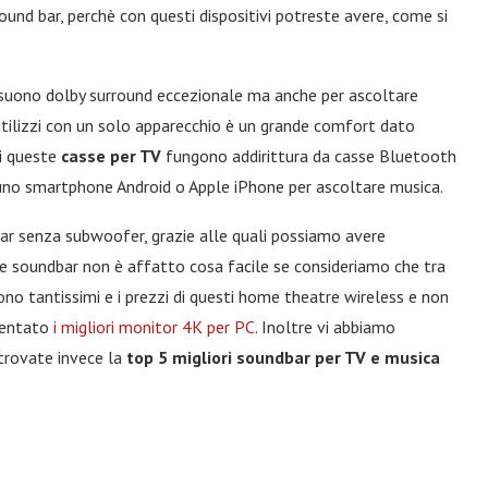
nd bar, perchè con questi dispositivi potreste avere, come si
n suono dolby surround eccezionale ma anche per ascoltare
utilizzi con un solo apparecchio è un grande comfort dato
di queste
casse per TV
fungono addirittura da casse Bluetooth
o uno smartphone Android o Apple iPhone per ascoltare musica.
dbar senza subwoofer, grazie alle quali possiamo avere
re soundbar non è affatto cosa facile se consideriamo che tra
no tantissimi e i prezzi di questi home theatre wireless e non
esentato
i migliori monitor 4K per PC
. Inoltre vi abbiamo
 trovate invece la
top 5 migliori soundbar per TV e musica