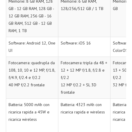
Memorie: 8 GB RAM, 128
Memorie: 6 GB RAM,
Memorie: 
GB - 12 GB RAM, 128 GB -
128/256/512 GB / 1 TB
GB
12 GB RAM, 256 GB - 16
GB RAM, 512 GB - 12 GB
RAM, 1 TB
Software: Android 12, One
Software: iOS 16
Software: 
UI
ColorOS
Fotocamera: quadrupla da
Fotocamera: tripla da 48 +
Fotocamera
108, 10, 10 e 12 MP, f/1.8,
12 + 12 MP f/1.8, f/2.8 e
13 + 50 MP,
f/4.9, f/2.4 e f/2.2
f/2.2
f/2.2
40 MP f/2.2 frontale
12 MP f/2.2 + SL 3D
32 MP f/2.
frontale
Batteria: 5000 mAh con
Batteria: 4323 mAh con
Batteria: 
ricarica rapida a 45W e
ricarica rapida e wireless
ricarica r
ricarica wireless
ricarica w