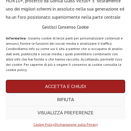
HDR10+, protetto da Gorilla Glass Victus+. E’ sicuramente
uno dei migliori schermi in assoluto nella sua generazione ed
ha un foro posizionato superiormente nella parte centrale
per ospitare una stupenda fotocamera frontale da 40
Gestisci Consenso Cookie
Megapixel che registra video in 4K a 60 fps. Sotto il telaio
Informativa
- Usiamo cookie di terze parti per personalizzare contenuti e
ha un processore Exynos 2200 supportato da 8 o 12 GB di
annunci, fornire le funzioni dei social media e analizzare il traffico.
Condividiamo info su come usi il sito a partner che si occupano di analisi
RAM e memorie UFS 3.1 fino a 1 TB.
dati web, pubblicità e social media, i quali potrebbero combinarle con
altre info che hai fornito o che hanno raccolto. Accettando, permetti l’uso
Le prestazioni sono ai vertici e non c’è app o gioco che non
dei cookie. Per saperne di più o negare il consenso ai cookie consulta la
cookie policy.
venga eseguito con un’ottima fluidità. Di altissimo livello
anche la quadrupla fotocamera da 108 + 10 + 10 + 12 MP
ACCETTA E CHIUDI
che include un periscopio con zoom ottico 10x, l’OIS e
scatta foto straordinarie in ogni condizione di luce. A
RIFIUTA
chiudere il quadro c’è una capiente batteria da 5000 mAh con
ricarica rapida 45W e ricarica wireless. Il tutto in una scocca
VISUALIZZA PREFERENZE
impermeabile in vetro e metallo.
Cookie Policy
Dichiarazione sulla Privacy