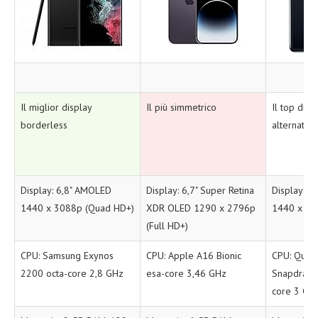
Il miglior display
Il più simmetrico
Il top di 
borderless
alternativo
Display: 6,8" AMOLED
Display: 6,7" Super Retina
Display: 6
1440 x 3088p (Quad HD+)
XDR OLED 1290 x 2796p
1440 x 32
(Full HD+)
CPU: Samsung Exynos
CPU: Apple A16 Bionic
CPU: Qua
2200 octa-core 2,8 GHz
esa-core 3,46 GHz
Snapdrago
core 3 GH