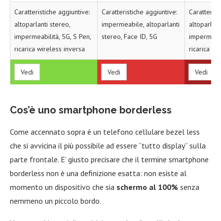
Caratteristiche aggiuntive:
Caratteristiche aggiuntive:
Caratterist
altoparlanti stereo,
impermeabile, altoparlanti
altoparlant
impermeabilità, 5G, S Pen,
stereo, Face ID, 5G
impermeabi
ricarica wireless inversa
ricarica wi
Vedi
Vedi
Vedi
Cos’è uno smartphone borderless
Come accennato sopra è un telefono cellulare bezel less
che si avvicina il più possibile ad essere “tutto display” sulla
parte frontale. E’ giusto precisare che il termine smartphone
borderless non è una definizione esatta: non esiste al
momento un dispositivo che sia
schermo al 100%
senza
nemmeno un piccolo bordo.