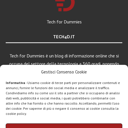
Tech for Dummies
TECH4D.IT
Tech for Dummies è un blog di informazione online che si
occupa del settore della tecnologia a 360 gradi, ponendo
una particolare attenzione al mondo Android, Apple e
Gestisci Consenso Cookie
Windows.
Informativa
- Usiamo cookie di terze parti per personalizzare contenuti e
annunci, fornire le funzioni dei social media e analizzare il traffico.
Condividiamo info su come usi il sito a partner che si occupano di analisi
LEGGI ANCHE
dati web, pubblicità e social media, i quali potrebbero combinarle con
altre info che hai fornito o che hanno raccolto. Accettando, permetti l’uso
Google lancia
dei cookie. Per saperne di più o negare il consenso ai cookie consulta la
Search Live con
cookie policy.
AI...
Chi siamo
Contatti
Disclaimer
Privacy policy