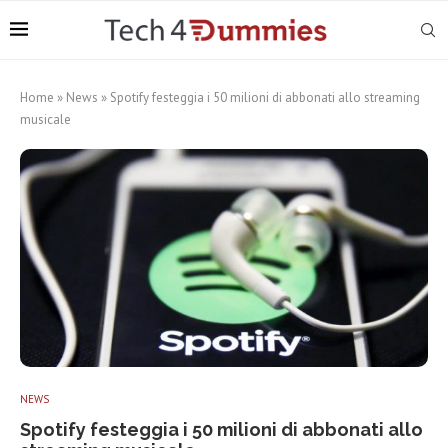
Home
»
News
»
Spotify festeggia i 50 milioni di abbonati allo streaming
musicale
NEWS
Spotify festeggia i 50 milioni di abbonati allo