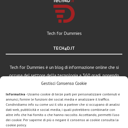
Tech for Dummies
TECH4D.IT
Tech for Dummies è un blog di informazione online che si
occupa del settore della tecnologia a 360 gradi, ponendo
una particolare attenzione al mondo Android, Apple e
Gestisci Consenso Cookie
Windows.
Informativa
- Usiamo cookie di terze parti per personalizzare contenuti e
annunci, fornire le funzioni dei social media e analizzare il traffico.
Condividiamo info su come usi il sito a partner che si occupano di analisi
LEGGI ANCHE
dati web, pubblicità e social media, i quali potrebbero combinarle con
altre info che hai fornito o che hanno raccolto. Accettando, permetti l’uso
Google lancia
dei cookie. Per saperne di più o negare il consenso ai cookie consulta la
Search Live con
cookie policy.
AI...