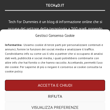
TECH4D.IT
Tech for Dummies è un blog di informazione online che si
occupa del settore della tecnologia a 360 gradi, ponendo
una particolare attenzione al mondo Android, Apple e
Gestisci Consenso Cookie
Windows.
Informativa
- Usiamo cookie di terze parti per personalizzare contenuti e
annunci, fornire le funzioni dei social media e analizzare il traffico.
Condividiamo info su come usi il sito a partner che si occupano di analisi
LEGGI ANCHE
dati web, pubblicità e social media, i quali potrebbero combinarle con
altre info che hai fornito o che hanno raccolto. Accettando, permetti l’uso
Google lancia
dei cookie. Per saperne di più o negare il consenso ai cookie consulta la
Search Live con
cookie policy.
AI...
Chi siamo
Contatti
Disclaimer
Privacy policy
Rassegna stampa
ACCETTA E CHIUDI
tech: la settimana
Copyright © 2025 Tech4Dummies. Tutti i diritti riservati. Progettato e sviluppato da
Tech4D di Michele Ingelido
- P. IVA 04124050719
16...
RIFIUTA
Questo blog non rappresenta una testata giornalistica in quanto viene aggiornato
senza alcuna periodicità. Non può pertanto considerarsi un prodotto editoriale ai
Telegram
sensi della legge n° 62 del 7.03.2001. Tech4Dummies partecipa al Programma
VISUALIZZA PREFERENZE
Affiliazione Amazon EU, un programma che eroga ai siti una commissione
Business e la