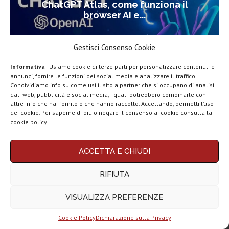
ChatGPT Atlas, come funziona il
browser AI e...
Gestisci Consenso Cookie
Informativa
- Usiamo cookie di terze parti per personalizzare contenuti e
annunci, fornire le funzioni dei social media e analizzare il traffico.
Condividiamo info su come usi il sito a partner che si occupano di analisi
LEGGI ANCHE
dati web, pubblicità e social media, i quali potrebbero combinarle con
altre info che hai fornito o che hanno raccolto. Accettando, permetti l’uso
Google lancia
dei cookie. Per saperne di più o negare il consenso ai cookie consulta la
Search Live con
cookie policy.
AI...
Rassegna stampa
ACCETTA E CHIUDI
tech: la settimana
16...
RIFIUTA
Telegram
VISUALIZZA PREFERENZE
Business e la
Tech for Dummies
monetizzazione
dei...
Cookie Policy
Dichiarazione sulla Privacy