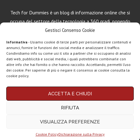
Tech for Dummies è un blog di informazione online che si
occupa del settore della tecnologia a 360 gradi, ponendo
una particolare attenzione al mondo Android, Apple e
Gestisci Consenso Cookie
Windows.
Informativa
- Usiamo cookie di terze parti per personalizzare contenuti e
annunci, fornire le funzioni dei social media e analizzare il traffico.
Condividiamo info su come usi il sito a partner che si occupano di analisi
LEGGI ANCHE
dati web, pubblicità e social media, i quali potrebbero combinarle con
altre info che hai fornito o che hanno raccolto. Accettando, permetti l’uso
Google lancia
dei cookie. Per saperne di più o negare il consenso ai cookie consulta la
Search Live con
cookie policy.
AI...
Chi siamo
Contatti
Disclaimer
Privacy policy
Rassegna stampa
ACCETTA E CHIUDI
Copyright © 2025 Tech4Dummies. Tutti i diritti riservati. Progettato e sviluppato da
tech: la settimana
Tech4D di Michele Ingelido
- P. IVA 04124050719
16...
RIFIUTA
Questo blog non rappresenta una testata giornalistica in quanto viene aggiornato
senza alcuna periodicità. Non può pertanto considerarsi un prodotto editoriale ai
sensi della legge n° 62 del 7.03.2001. Tech4Dummies partecipa al Programma
Telegram
VISUALIZZA PREFERENZE
Affiliazione Amazon EU, un programma che eroga ai siti una commissione
Business e la
pubblicitaria in cambio di pubblicità e link al sito Amazon.it. In veste di affiliato
monetizzazione
Tech4Dummies riceve un guadagno dagli acquisti idonei.
dei...
Cookie Policy
Dichiarazione sulla Privacy