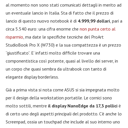
al momento non sono stati comunicati dettagli in merito ad
un eventuale lancio in Italia. Sta di fatto che il prezzo di
lancio di questo nuovo notebook è di
4.999,99 dollari
, pari a
circa 5.540 euro: una cifra enorme che
non punta certo al
risparmio
, ma date le specifiche tecniche del ProArt
StudioBook Pro X (W730) e la sua compattezza è un prezzo
“giustificato”. E’ infatti molto difficile trovare una
componentistica così potente, quasi al livello dei server, in
un corpo che quasi sembra da ultrabook con tanto di
elegante display borderless.
Già a prima vista si nota come ASUS si sia impegnata molto
per il design della workstation portatile. Le cornici sono
molto sottili, mentre
il display NanoEdge da 17,3 pollici
è
di certo uno degli aspetti principali del prodotto. C’è anche lo
Screenpad, ossia un touchpad che include al suo interno uno