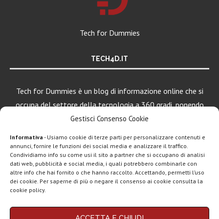
Tech for Dummies
TECH4D.IT
Tech for Dummies è un blog di informazione online che si
occupa del settore della tecnologia a 360 gradi, ponendo
una particolare attenzione al mondo Android, Apple e
Gestisci Consenso Cookie
Windows.
Informativa
- Usiamo cookie di terze parti per personalizzare contenuti e
annunci, fornire le funzioni dei social media e analizzare il traffico.
Condividiamo info su come usi il sito a partner che si occupano di analisi
dati web, pubblicità e social media, i quali potrebbero combinarle con
LEGGI ANCHE
altre info che hai fornito o che hanno raccolto. Accettando, permetti l’uso
dei cookie. Per saperne di più o negare il consenso ai cookie consulta la
iPad Pro, MacBook
cookie policy.
Pro e Vision...
Chi siamo
Contatti
Disclaimer
Privacy policy
ACCETTA E CHIUDI