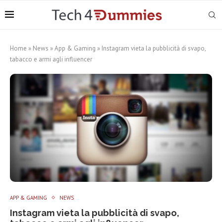
Home
»
News
»
App & Gaming
»
Instagram vieta la pubblicità di svapo,
tabacco e armi agli influencer
APP & GAMING
NEWS
Instagram vieta la pubblicità di svapo,